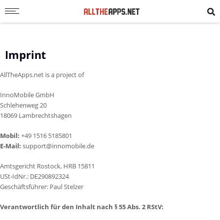
Imprint
AllTheApps.net is a project of
InnoMobile GmbH
Schlehenweg 20
18069 Lambrechtshagen
Mobil:
+49 1516 5185801
E-Mail:
support@innomobile.de
Amtsgericht Rostock, HRB 15811
USt-IdNr.: DE290892324
Geschäftsführer: Paul Stelzer
Verantwortlich für den Inhalt nach § 55 Abs. 2 RStV: